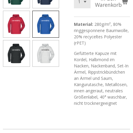
Warenkorb
Material:
280g/m², 80%
ringgesponnene Baumwolle,
20% recyceltes Polyester
(rPET)
Gefütterte Kapuze mit
Kordel, Halbmond im
Nacken, Nackenband, Set-In
Ärmel, Rippstrickbündchen
an Ärmel und Saum,
Kängurutasche, Metallösen,
innen angeraut, neutrales
Größenlabel, 40° waschbar,
nicht trocknergeeignet