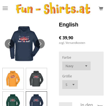
Zum
Hauptinhalt
springen
English
€ 39,90
zzgl. Versandkosten
Farbe
Größe
In den