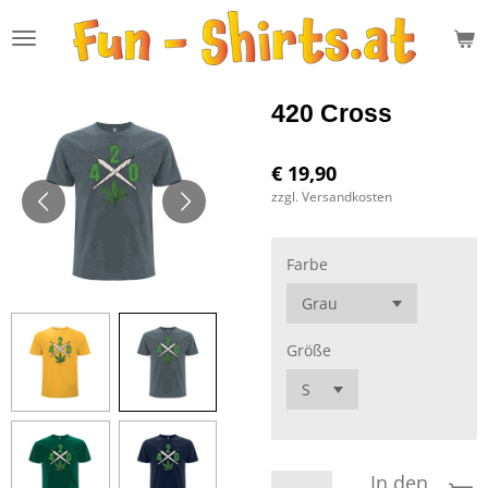
Zum
Hauptinhalt
springen
420 Cross
€ 19,90
zzgl. Versandkosten
Farbe
Größe
In den