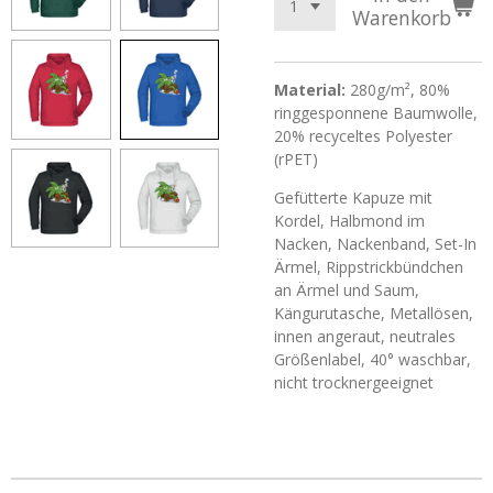
Warenkorb
Material:
280g/m², 80%
ringgesponnene Baumwolle,
20% recyceltes Polyester
(rPET)
Gefütterte Kapuze mit
Kordel, Halbmond im
Nacken, Nackenband, Set-In
Ärmel, Rippstrickbündchen
an Ärmel und Saum,
Kängurutasche, Metallösen,
innen angeraut, neutrales
Größenlabel, 40° waschbar,
nicht trocknergeeignet