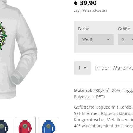
€ 39,90
zzgl. Versandkosten
Farbe
Größe
In den Warenk
Material:
280g/m², 80% ringg
Polyester (rPET)
Gefütterte Kapuze mit Korde
Set-In Ärmel, Rippstrickbün
Kängurutasche, Metallösen, i
40° waschbar, nicht trockner