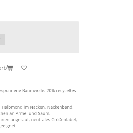
orb
esponnene Baumwolle, 20% recyceltes
l, Halbmond im Nacken, Nackenband,
dchen an Ärmel und Saum,
nnen angeraut, neutrales Größenlabel,
geeignet