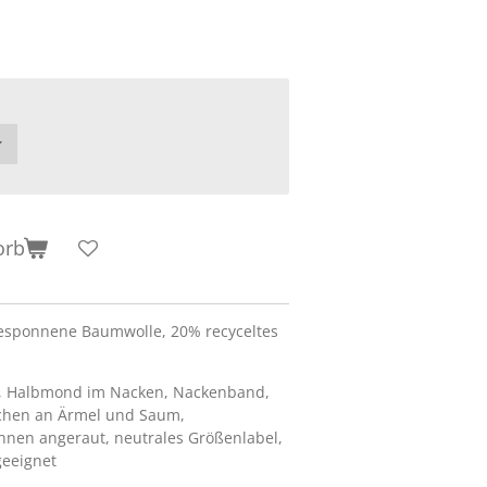
orb
esponnene Baumwolle, 20% recyceltes
l, Halbmond im Nacken, Nackenband,
dchen an Ärmel und Saum,
nnen angeraut, neutrales Größenlabel,
geeignet