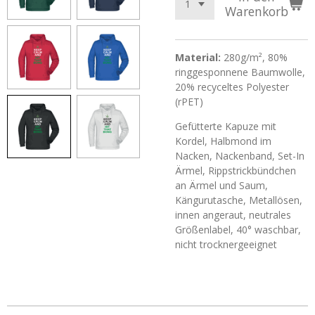
Warenkorb
Material:
280g/m², 80%
ringgesponnene Baumwolle,
20% recyceltes Polyester
(rPET)
Gefütterte Kapuze mit
Kordel, Halbmond im
Nacken, Nackenband, Set-In
Ärmel, Rippstrickbündchen
an Ärmel und Saum,
Kängurutasche, Metallösen,
innen angeraut, neutrales
Größenlabel, 40° waschbar,
nicht trocknergeeignet