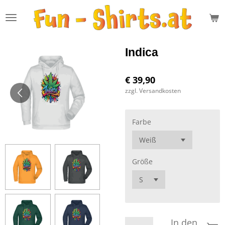
Zum
Hauptinhalt
springen
Indica
€ 39,90
zzgl. Versandkosten
Farbe
Größe
In den