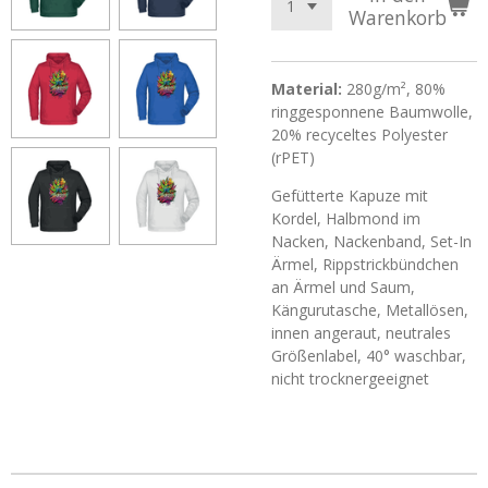
Warenkorb
Material:
280g/m², 80%
ringgesponnene Baumwolle,
20% recyceltes Polyester
(rPET)
Gefütterte Kapuze mit
Kordel, Halbmond im
Nacken, Nackenband, Set-In
Ärmel, Rippstrickbündchen
an Ärmel und Saum,
Kängurutasche, Metallösen,
innen angeraut, neutrales
Größenlabel, 40° waschbar,
nicht trocknergeeignet