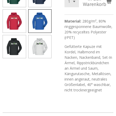
Warenkorb
Material:
280g/m², 80%
ringgesponnene Baumwolle,
20% recyceltes Polyester
(rPET)
Gefütterte Kapuze mit
Kordel, Halbmond im
Nacken, Nackenband, Set-In
Ärmel, Rippstrickbündchen
an Ärmel und Saum,
Kängurutasche, Metallösen,
innen angeraut, neutrales
Größenlabel, 40° waschbar,
nicht trocknergeeignet