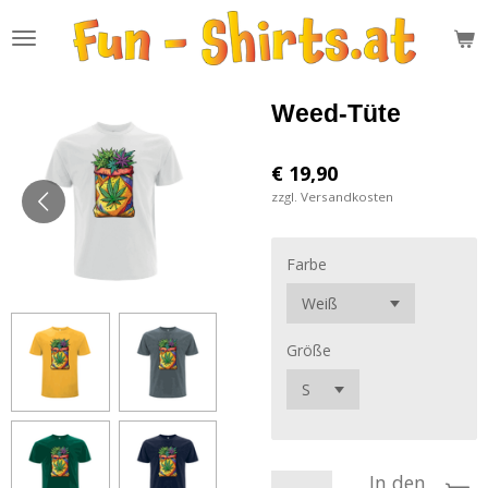
Zum
Hauptinhalt
springen
Weed-Tüte
€ 19,90
zzgl. Versandkosten
Farbe
Größe
In den