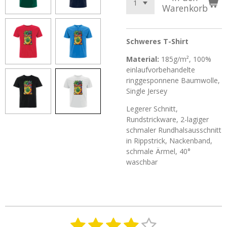
Warenkorb
Schweres T-Shirt
Material:
185g/m², 100%
einlaufvorbehandelte
ringgesponnene Baumwolle,
Single Jersey
Legerer Schnitt,
Rundstrickware, 2-lagiger
schmaler Rundhalsausschnitt
in Rippstrick, Nackenband,
schmale Ärmel, 40°
waschbar
1
2
3
4
5
B
B