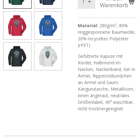
Warenkorb
Material:
280g/m², 80%
ringgesponnene Baumwolle,
20% recyceltes Polyester
(rPET)
Gefütterte Kapuze mit
Kordel, Halbmond im
Nacken, Nackenband, Set-In
Ärmel, Rippstrickbündchen
an Ärmel und Saum,
Kängurutasche, Metallösen,
innen angeraut, neutrales
Größenlabel, 40° waschbar,
nicht trocknergeeignet