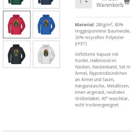
Warenkorb
Material:
280g/m², 80%
ringgesponnene Baumwolle,
20% recyceltes Polyester
(rPET)
Gefütterte Kapuze mit
Kordel, Halbmond im
Nacken, Nackenband, Set-In
Ärmel, Rippstrickbündchen
an Ärmel und Saum,
Kängurutasche, Metallösen,
innen angeraut, neutrales
Größenlabel, 40° waschbar,
nicht trocknergeeignet