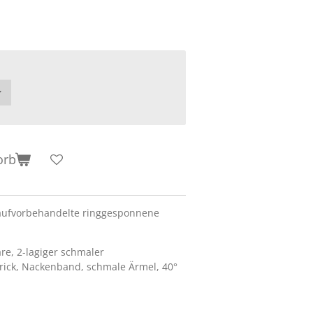
orb
aufvorbehandelte ringgesponnene
re, 2-lagiger schmaler
rick, Nackenband, schmale Ärmel, 40°