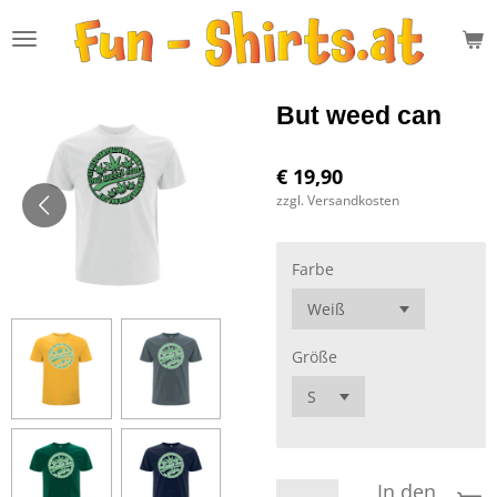
Zum
Hauptinhalt
springen
But weed can
€ 19,90
zzgl. Versandkosten
Farbe
Größe
In den