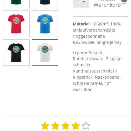
Warenkorb
Material:
185g/m², 100%
einlaufvorbehandelte
ringgesponnene
Baumwolle, Single Jersey
Legerer Schnitt,
Rundstrickware, 2-lagiger
schmaler
Rundhalsausschnitt in
Rippstrick, Nackenband,
schmale Ärmel, 40°
waschbar
1
2
3
4
5
B
B
e
e