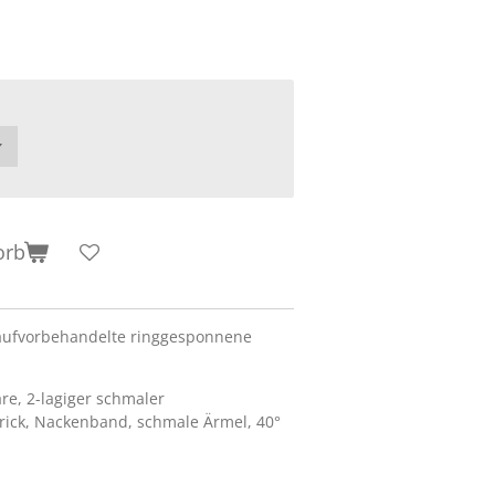
orb
aufvorbehandelte ringgesponnene
re, 2-lagiger schmaler
rick, Nackenband, schmale Ärmel, 40°