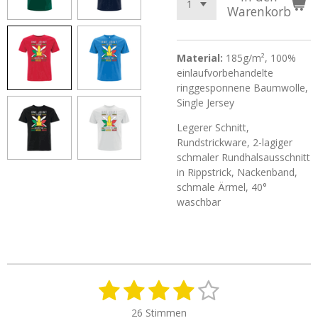
Warenkorb
Material:
185g/m², 100%
einlaufvorbehandelte
ringgesponnene Baumwolle,
Single Jersey
Legerer Schnitt,
Rundstrickware, 2-lagiger
schmaler Rundhalsausschnitt
in Rippstrick, Nackenband,
schmale Ärmel, 40°
waschbar
1
2
3
4
5
B
B
e
e
S
S
S
S
S
w
26 Stimmen
w