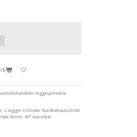
orb
aufvorbehandelte ringgesponnene
e, 2-lagiger schmaler Rundhalsausschnitt
hmale Ärmel, 40° waschbar