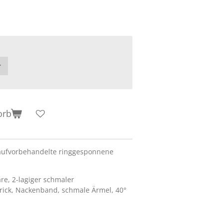
orb
aufvorbehandelte ringgesponnene
re, 2-lagiger schmaler
rick, Nackenband, schmale Ärmel, 40°