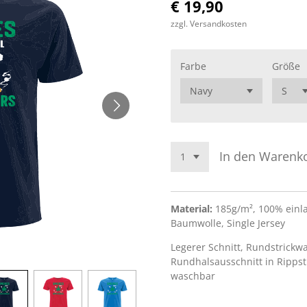
€ 19,90
zzgl. Versandkosten
Farbe
Größe
In den Warenk
Material:
185g/m², 100% einl
Baumwolle, Single Jersey
Legerer Schnitt, Rundstrickwa
Rundhalsausschnitt in Rippst
waschbar