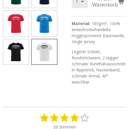
Warenkorb
Material:
185g/m², 100%
einlaufvorbehandelte
ringgesponnene Baumwolle,
Single Jersey
Legerer Schnitt,
Rundstrickware, 2-lagiger
schmaler Rundhalsausschnitt
in Rippstrick, Nackenband,
schmale Ärmel, 40°
waschbar
1
2
3
4
5
B
B
e
e
S
S
S
S
S
w
26 Stimmen
w