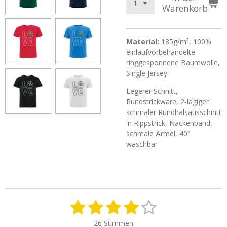
Warenkorb
Material:
185g/m², 100%
einlaufvorbehandelte
ringgesponnene Baumwolle,
Single Jersey
Legerer Schnitt,
Rundstrickware, 2-lagiger
schmaler Rundhalsausschnitt
in Rippstrick, Nackenband,
schmale Ärmel, 40°
waschbar
1
2
3
4
5
B
B
e
e
S
S
S
S
S
w
26 Stimmen
w