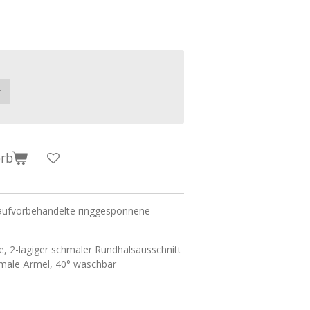
orb
aufvorbehandelte ringgesponnene
e, 2-lagiger schmaler Rundhalsausschnitt
hmale Ärmel, 40° waschbar