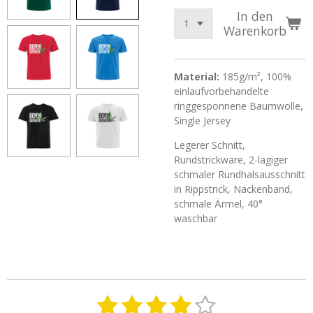
In den
Warenkorb
Material:
185g/m², 100%
einlaufvorbehandelte
ringgesponnene Baumwolle,
Single Jersey
Legerer Schnitt,
Rundstrickware, 2-lagiger
schmaler Rundhalsausschnitt
in Rippstrick, Nackenband,
schmale Ärmel, 40°
waschbar
1
2
3
4
5
B
B