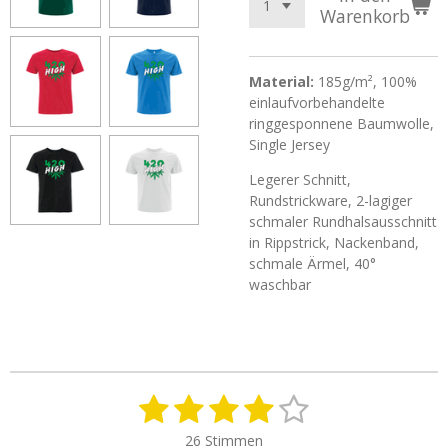
Warenkorb
Material:
185g/m², 100%
einlaufvorbehandelte
ringgesponnene Baumwolle,
Single Jersey
Legerer Schnitt,
Rundstrickware, 2-lagiger
schmaler Rundhalsausschnitt
in Rippstrick, Nackenband,
schmale Ärmel, 40°
waschbar
1
2
3
4
5
B
B
e
e
S
S
S
S
S
w
26 Stimmen
w