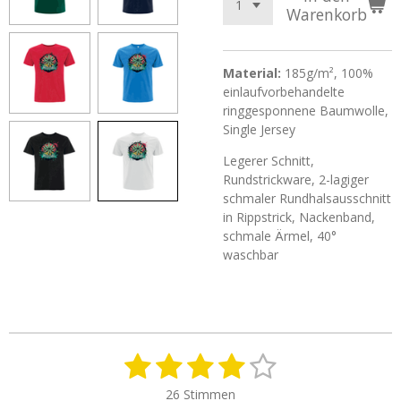
Warenkorb
Material:
185g/m², 100%
einlaufvorbehandelte
ringgesponnene Baumwolle,
Single Jersey
Legerer Schnitt,
Rundstrickware, 2-lagiger
schmaler Rundhalsausschnitt
in Rippstrick, Nackenband,
schmale Ärmel, 40°
waschbar
1
2
3
4
5
B
B
e
e
S
S
S
S
S
w
26 Stimmen
w