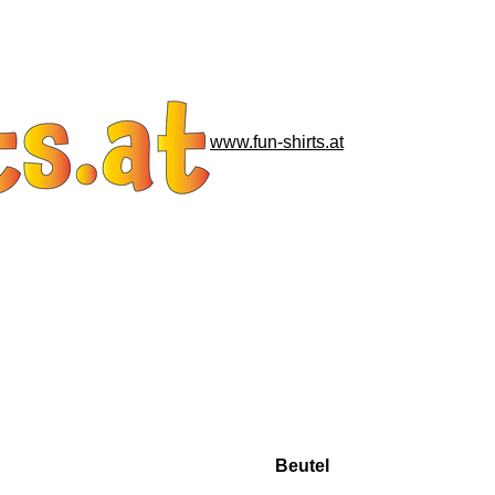
www.fun-shirts.at
Beutel