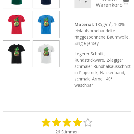
Warenkorb
Material:
185g/m², 100%
einlaufvorbehandelte
ringgesponnene Baumwolle,
Single Jersey
Legerer Schnitt,
Rundstrickware, 2-lagiger
schmaler Rundhalsausschnitt
in Rippstrick, Nackenband,
schmale Ärmel, 40°
waschbar
1
2
3
4
5
B
B
e
e
S
S
S
S
S
w
26 Stimmen
w