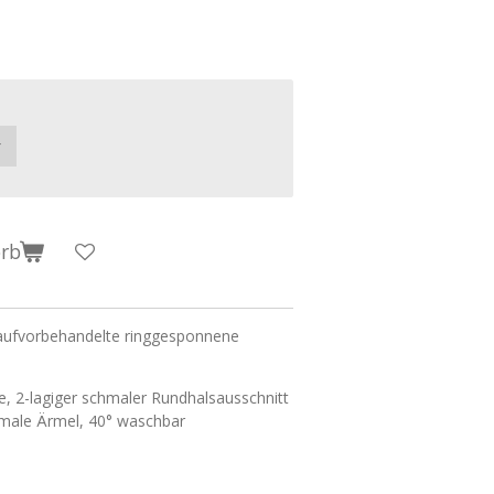
orb
aufvorbehandelte ringgesponnene
e, 2-lagiger schmaler Rundhalsausschnitt
hmale Ärmel, 40° waschbar