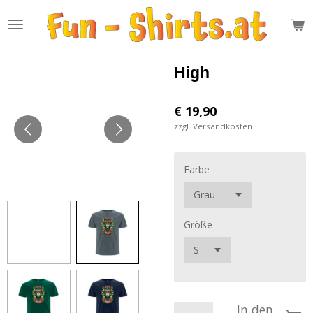
Zum
Hauptinhalt
springen
High
€ 19,90
zzgl. Versandkosten
Farbe
Größe
In den