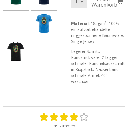
Warenkorb
Material:
185g/m², 100%
einlaufvorbehandelte
ringgesponnene Baumwolle,
Single Jersey
Legerer Schnitt,
Rundstrickware, 2-lagiger
schmaler Rundhalsausschnitt
in Rippstrick, Nackenband,
schmale Ärmel, 40°
waschbar
1
2
3
4
5
B
B
e
e
S
S
S
S
S
w
26 Stimmen
w