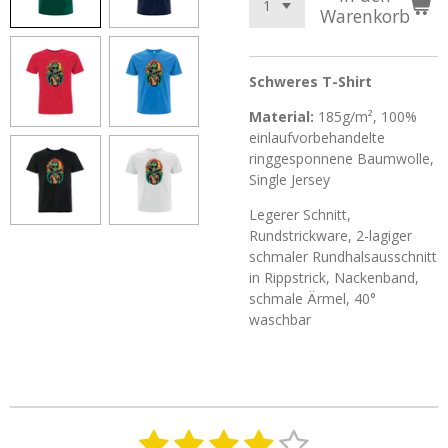
Warenkorb
Schweres T-Shirt
Material:
185g/m², 100%
einlaufvorbehandelte
ringgesponnene Baumwolle,
Single Jersey
Legerer Schnitt,
Rundstrickware, 2-lagiger
schmaler Rundhalsausschnitt
in Rippstrick, Nackenband,
schmale Ärmel, 40°
waschbar
1
2
3
4
5
B
B