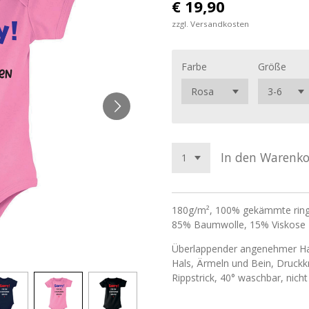
€ 19,90
zzgl. Versandkosten
Farbe
Größe
In den Warenk
180g/m², 100%
gekämmte
ri
85% Baumwolle, 15%
Viskose
Überlappender angenehmer Hal
Hals, Ärmeln und Bein, Druckkn
Rippstrick
, 40° waschbar, nich