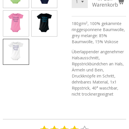
Warenkorb
180g/m², 100%
gekämmte
ringgesponnene
Baumwolle,
grey
melange
: 85%
Baumwolle, 15%
Viskose
Überlappender angenehmer
Halsausschnitt,
Rippstrickbündchen an Hals,
Ärmeln und Bein,
Druckknöpfe im Schritt,
dehnbares Material, 1x1
Rippstrick
, 40° waschbar,
nicht trocknergeeignet
B
B