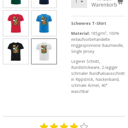
Warenkorb
Schweres T-Shirt
Material:
185g/m², 100%
einlaufvorbehandelte
ringgesponnene Baumwolle,
Single Jersey
Legerer Schnitt,
Rundstrickware, 2-lagiger
schmaler Rundhalsausschnitt
in Rippstrick, Nackenband,
schmale Ärmel, 40°
waschbar
1
2
3
4
5
B
B