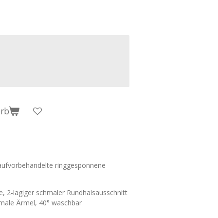
orb
aufvorbehandelte ringgesponnene
e, 2-lagiger schmaler Rundhalsausschnitt
hmale Ärmel, 40° waschbar