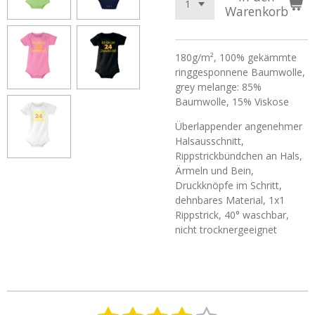
Warenkorb
180g/m², 100%
gekämmte
ringgesponnene
Baumwolle,
grey
melange
: 85%
Baumwolle, 15%
Viskose
Überlappender angenehmer
Halsausschnitt,
Rippstrickbündchen an Hals,
Ärmeln und Bein,
Druckknöpfe im Schritt,
dehnbares Material, 1x1
Rippstrick
, 40° waschbar,
nicht trocknergeeignet
B
B