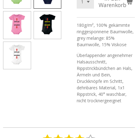
Warenkorb
180g/m², 100%
gekämmte
ringgesponnene
Baumwolle,
grey
melange
: 85%
Baumwolle, 15%
Viskose
Überlappender angenehmer
Halsausschnitt,
Rippstrickbündchen an Hals,
Ärmeln und Bein,
Druckknöpfe im Schritt,
dehnbares Material, 1x1
Rippstrick
, 40° waschbar,
nicht trocknergeeignet
B
B