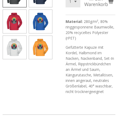
Warenkorb
Material:
280g/m², 80%
ringgesponnene Baumwolle,
20% recyceltes Polyester
(rPET)
Gefütterte Kapuze mit
Kordel, Halbmond im
Nacken, Nackenband, Set-In
Ärmel, Rippstrickbündchen
an Ärmel und Saum,
Kängurutasche, Metallösen,
innen angeraut, neutrales
Größenlabel, 40° waschbar,
nicht trocknergeeignet