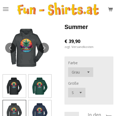
Zum
Hauptinhalt
springen
Summer
€ 39,90
zzgl. Versandkosten
Farbe
Größe
In den