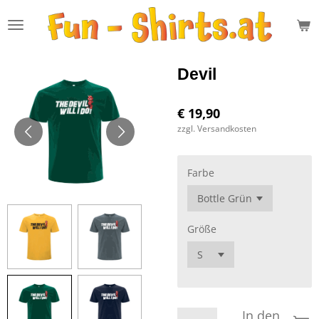
Zum
Hauptinhalt
springen
Devil
€ 19,90
zzgl. Versandkosten
Farbe
Größe
In den