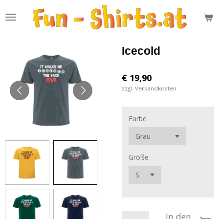
Zum
Hauptinhalt
springen
Icecold
€ 19,90
zzgl. Versandkosten
Farbe
Größe
In den