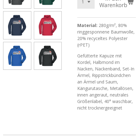
Warenkorb
Material:
280g/m², 80%
ringgesponnene Baumwolle,
20% recyceltes Polyester
(rPET)
Gefütterte Kapuze mit
Kordel, Halbmond im
Nacken, Nackenband, Set-In
Ärmel, Rippstrickbündchen
an Ärmel und Saum,
Kängurutasche, Metallösen,
innen angeraut, neutrales
Größenlabel, 40° waschbar,
nicht trocknergeeignet